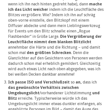
wenn ich ihn nach hinten gedreht habe), dann
mache
ich das Licht weicher
indem ich die Leuchtfläche des
Blitzes vergrößere. Wie? Indem ich ihn auf schräg
oben-vorne einstelle, den Blitzkopf mit einem
Diffuser abdecke und dann mein Lieblingswerkzeug
für Events um den Blitz schnalle: einen „Rogue
Flashbender“ in Größe Large.
Die Vergrößerung der
Leuchtfläche nimmt dem blanken Blitzlicht
annehmbar die Härte und die Richtung – und damit
schon mal
den größten Schrecken
. Denn die
Glanzlichter auf den Gesichtern von Personen werden
dadurch schon mal erheblich gemildert. Gleichzeitig
wird auch etwas Licht nach oben abgegeben, was ich
bei weißen Decken dankbar annehme!
Ich passe ISO und Verschlußzeit
so
an,
dass ich
das gewünschte Verhältnis zwischen
Umgebungslicht
/vorhandener Lichtstimmung
und
Blitz
erreiche. Typischerweise würde ich das
Umgebungslicht immer etwas dunkler einfangen, als
angeblitzte Personen im Bild – damit das Auge des