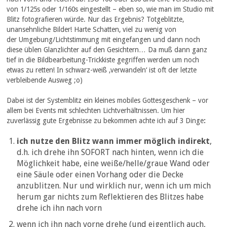
von 1/125s oder 1/160s eingestellt – eben so, wie man im Studio mit
Blitz fotografieren würde. Nur das Ergebnis? Totgeblitzte,
unansehnliche Bilder! Harte Schatten, viel zu wenig von
der Umgebung/Lichtstimmung mit eingefangen und dann noch
diese üblen Glanzlichter auf den Gesichtern… Da muß dann ganz
tief in die Bildbearbeitung-Trickkiste gegriffen werden um noch
etwas zu retten! In schwarz-weiß ‚verwandeln‘ ist oft der letzte
verbleibende Ausweg ;o)
Dabei ist der Systemblitz ein kleines mobiles Gottesgeschenk – vor
allem bei Events mit schlechten Lichtverhältnissen. Um hier
zuverlässig gute Ergebnisse zu bekommen achte ich auf 3 Dinge
:
ich nutze den Blitz wann immer möglich indirekt
,
d.h. ich drehe ihn SOFORT nach hinten, wenn ich die
Möglichkeit habe, eine weiße/helle/graue Wand oder
eine Säule oder einen Vorhang oder die Decke
anzublitzen. Nur und wirklich nur, wenn ich um mich
herum gar nichts zum Reflektieren des Blitzes habe
drehe ich ihn nach vorn
wenn ich ihn nach vorne drehe (und eigentlich auch,