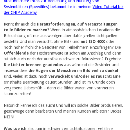
Ausführlichere Infos zur Bedienung und Nutzung von
Systemblitzen (Speedlites) bekommt ihr in meinem
Video-Tutorial bei
der CHIP Academy
Kennt ihr auch die
Herausforderungen
,
auf Veranstaltungen
tolle Bilder zu machen?
Wenn in atmosphärischen Locations die
Beleuchtung oft nur aus wenigen aber dafür grellen Lichtquellen
besteht? Und man versucht, ohne Blitz und
mit ISO 4000
oder
noch höher fröhliche Gesichter von Teilnehmern einzufangen? Die
Offenblende
der Festbrennweite ist schon am Anschlag und dann
tut sich auch noch der Autofokus schwer zu fokussieren? Ergebnis:
Die Lichter brennen gnadenlos au
s während die Gesichter und
insbesondere
die Augen der Menschen im Bild viel zu dunkel
sind, vieles ist dazu noch
verwackelt und/oder es rauscht
! Eine
ernsthafte Bearbeitung dauert Stunden und ist im Grunde doch
vergebene Liebesmüh – denn die Bilder waren von vornherein
kaum zu retten!
Natürlich kenne ich das auch! Und will ich solche Bilder produzieren,
geschweige denn bearbeiten und meinen Kunden anbieten? Dickes
NEIN!
Was tue ich
also, um in schwierigen Lichtsituationen gefällige