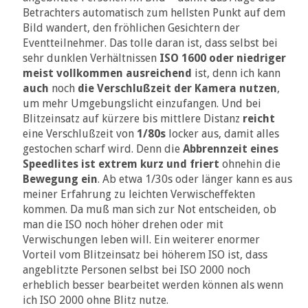
Betrachters automatisch zum hellsten Punkt auf dem
Bild wandert, den fröhlichen Gesichtern der
Eventteilnehmer. Das tolle daran ist, dass selbst bei
sehr dunklen Verhältnissen
ISO 1600 oder niedriger
meist vollkommen ausreichend
ist, denn ich kann
auch
noch
die Verschlußzeit der Kamera nutzen
,
um mehr Umgebungslicht einzufangen. Und bei
Blitzeinsatz auf kürzere bis mittlere Distanz
reicht
eine Verschlußzeit von
1/80s
locker aus, damit alles
gestochen scharf wird. Denn die
Abbrennzeit eines
Speedlites ist extrem kurz und friert
ohnehin die
Bewegung
ein
. Ab etwa 1/30s oder länger kann es aus
meiner Erfahrung zu leichten Verwischeffekten
kommen. Da muß man sich zur Not entscheiden, ob
man die ISO noch höher drehen oder mit
Verwischungen leben will. Ein weiterer enormer
Vorteil vom Blitzeinsatz bei höherem ISO ist, dass
angeblitzte Personen selbst bei ISO 2000 noch
erheblich besser bearbeitet werden können als wenn
ich ISO 2000 ohne Blitz nutze.